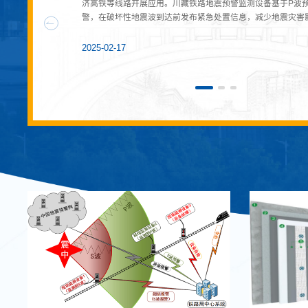
化和智能化水平不高等问题，提出了基于数据驱动的技术站智
济高铁等线路开展应用。川藏铁路地震预警监测设备基于P波
灰和轻质骨料等材料复合而成的一种粉体状材料，使用时加水
化和智能化水平不高等问题，提出了基于数据驱动的技术站智
济高铁等线路开展应用。川藏铁路地震预警监测设备基于P波
车机车自动驾驶技术体系。目前该项目正在国能集团包神铁路
警，在破坏性地震波到达前发布紧急处置信息，减少地震灾害
搅拌而得到泥浆状保温材料。该材料可塑性好，可采用刮抹、
车机车自动驾驶技术体系。目前该项目正在国能集团包神铁路
警，在破坏性地震波到达前发布紧急处置信息，减少地震灾害
区现场工程实施，已完成所有设备的安装，完成单个系统的调
进行施工，厚涂施工不开裂，可以直接作为保温砂浆或保温腻
区现场工程实施，已完成所有设备的安装，完成单个系统的调
于联调阶段。研发智能调度系统，实现了车路自动推算、计划
实现保温隔音找平一体化解决方案。1.2气凝胶毡GJN400是
于联调阶段。研发智能调度系统，实现了车路自动推算、计划
2025-02-17
2025-02-17
2025-02-17
2025-02-17
2025-02-17
行车凭证自动下发、进路自动集中控制等。研制了基于5G通
凝胶与特殊纤维，通过中凝自主创新的纳米复合工艺制备而成
行车凭证自动下发、进路自动集中控制等。研制了基于5G通
管理系统，实...
绝热毡。该材料具...
管理系统，实...