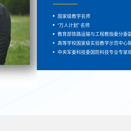
马剑
李宗平
马剑
教授
教授
教授
国家级教学名师
教育部教指委交通运输分委会指导
国家杰青青年基金项目获得者
国家级教学名师
四川省学术和技术带头人后备人选
“万人计划” 名师
中国系统工程学会委员
国家铁路局技术标准委员会委员
教育部第六届安全工程专业教指委
四川省学术和技术带头人后备人选
“万人计划” 名师
中国建筑学会火灾风险评估专委会
教育部铁路运输与工程教指委分委
中国智能交通协会安全专委会委员
铁路总公司技术委员会专家组成员
四川省综合运输重点实验室主任
中国建筑学会火灾风险评估专委会
教育部铁路运输与工程教指委分委
公共安全科学技术学会人员安全专
高等学校国家级实验教学示范中心联
运营安全保障铁路行业工程研究中
川藏铁路科技攻关联合行动总体专
综合交通运输智能化国家地方联合
公共安全科学技术学会人员安全专
高等学校国家级实验教学示范中心联
中央军委科技委国防科技专业专家
综合交通运输智能化国家地方联合
科技部国家重点研发计划“先进轨道
中央军委科技委国防科技专业专家