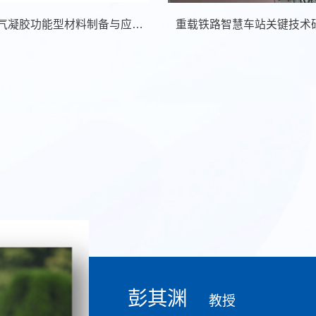
铁路工程用气凝胶功能型材料制备与应用关键技术研究
重载铁路智慧车站关键技术
彭其渊
帅斌
王平
彭其渊
教授
教授
教授
教授