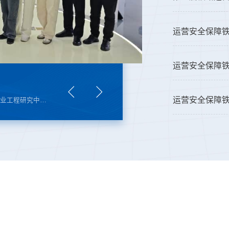
运营安全保障
运营安全保障
通
司交流会
通
运营安全保障铁路行业工程研究中心召开成汶铁路防护型梁式无砟轨道和预制拼接板式无砟轨道试验段现场观摩与交流会
2025年4月14日下午14:30在西南交通大学九里校区运营安全保障铁路行业工程研究中心召开中建三局轨道公司交流会。会议由主任朱健梅教授主持，中建三局轨道交通公司党委书记、总经理侯轶峰，党委副书记、执行总经理党力，安全总监陈亚鑫，总工程师张利平，科技基础设施部经理毛帅，中心常务副主任帅斌，副主任洪兵，科研项目部负责人张开冉，四川西南交大铁路发展股份有限公司董事长兼工程研究中心副主任王鹏翔，成都交大铁发轨道交通材料有限公司总经理江源，...
第二届铁路运营安全保障技术学术交流会在昆明成功举办2025年11月15日，第二届铁路运营安全保障技术学术交流会在昆明召开。本次会议由中国铁道学会与西南交通大学联合主办，中国铁道学会安全委员会、运营安全保障铁路行业工程研究中心、云南省交通运输行业协会共同承办。大会以“铁路运营安全保障技术创新与发展”为主题，聚焦铁路运营管理、灾害预警、智能运维等前沿议题，吸引了来自全国铁路行业企业、高校、科研院所的近400名专家学者参会，...
2026年3月12日上午9：30在西南交通大学九里校区运营安全保障铁路行业工程研究中心召开专家指导会。会议由中心副主任刘帆洨主持，中国国家铁路局原总工程师、科法司司长严贺祥、运营安全保障铁路行业工程研究中心主任朱健梅教授，西南交通大学科学技术发展研究院原副院长周南，中心常务副主任帅斌教授，四川西南交大铁路发展股份有限公司董事长王鹏翔等参加本次会议。会议伊始，中心常务副主任帅斌教授首先对专家的到来表示热烈欢迎和衷心感谢，...
2026年3月12日上午9：30在西南交通大学九里校区运营安全保障铁路行业工程研究中心召开专家指导会。会议由中心副主任刘帆洨主持，中国国家铁路局原总工程师、科法司司长严贺祥、运营安全保障铁路行业工程研究中心主任朱健梅教授，西南交通大学科学技术发展研究院原副院长周南，中心常务副主任帅斌教授，四川西南交大铁路发展股份有限公司董事长王鹏翔等参加本次会议。会议伊始，中心常务副主任帅斌教授首先对专家的到来表示热烈欢迎和衷心感谢，...
位于四川省阿坝藏族羌族自治州若尔盖县巴西镇境内的班佑1号隧道最后一米岩壁被凿穿，这是新建西宁至成都铁路四川段贯通的首座隧道，整体施工历时2年4个月
位于四川省阿坝藏族羌族自治州若尔盖县巴西镇境内的班佑1号隧道最后一米岩壁被凿穿，这是新建西宁至成都铁路四川段贯通的首座隧道，整体施工历时2年4个月
2025年4月11日上午8:30在西南交通大学九里校区运营安全保障铁路行业工程研究中心召开成汶铁路防护型梁式无砟轨道和预制拼接板式无砟轨道试验段现场观摩与交流会。会议由工程研究中心主任朱健梅教授主持，出席本次会议的专家有：中国工程院何华武院士，国铁集团李文新、赵国堂，中国工程院钱坤，国家川藏铁路技术创新中心李新月，中铁第五勘察设计院集团有限公司汤友富，中铁二院工程集团有限责任公司朱颖，中国交通建设股份有限公司孙建勋、...