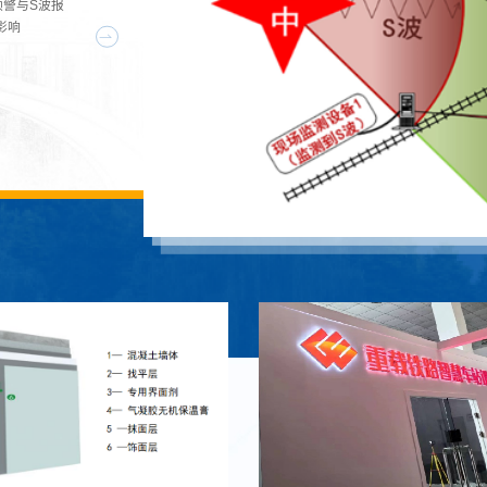
能调度与调
预警与S波报
经过简单的
能调度与调
预警与S波报
万水泉南站
影响
喷涂等方式
万水泉南站
影响
试，目前处
子使用，可
试，目前处
自动编制、
将二氧化硅气
自动编制、
信的智能作业
的一种柔性
信的智能作业